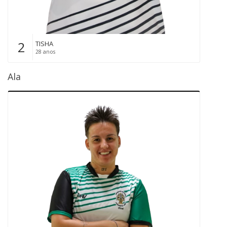
2
TISHA
28 anos
Ala