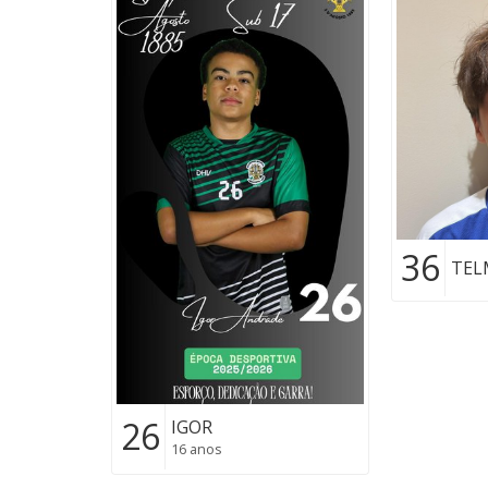
36
TEL
26
IGOR
16 anos