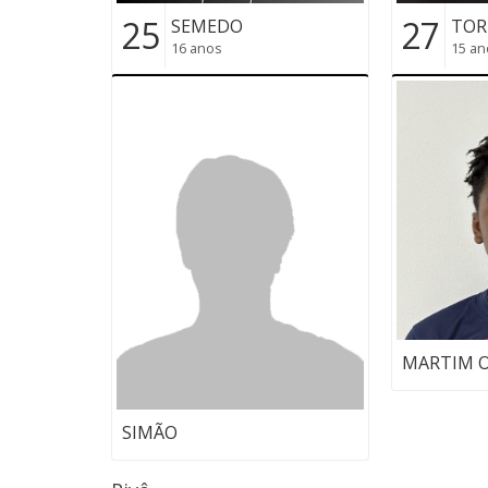
25
27
SEMEDO
TOR
16 anos
15 an
MARTIM O
SIMÃO