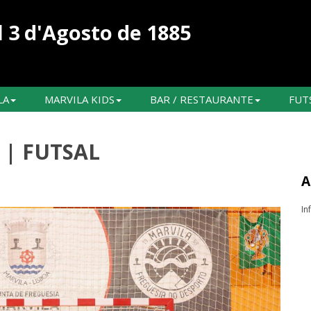
 3 d'Agosto de 1885
LA
MARVILA KIDS
BAR / RESTAURANTE
FUT
7 | FUTSAL
A
In