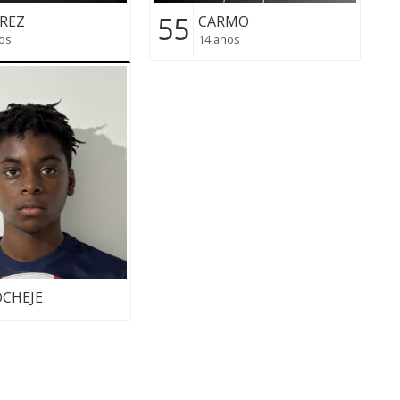
55
REZ
CARMO
os
14 anos
CHEJE