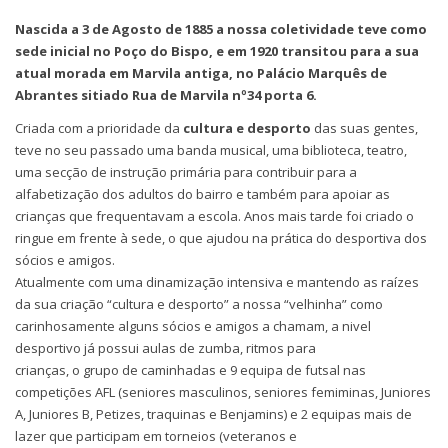
Nascida a 3 de Agosto de 1885 a nossa coletividade teve como
sede inicial no Poço do Bispo, e em 1920 transitou para a sua
atual morada em Marvila antiga, no Palácio Marquês de
Abrantes sitiado Rua de Marvila nº34 porta 6.
Criada com a prioridade da
cultura e desporto
das suas gentes,
teve no seu passado uma banda musical, uma biblioteca, teatro,
uma secção de instrução primária para contribuir para a
alfabetização dos adultos do bairro e também para apoiar as
crianças que frequentavam a escola. Anos mais tarde foi criado o
ringue em frente à sede, o que ajudou na prática do desportiva dos
sócios e amigos.
Atualmente com uma dinamização intensiva e mantendo as raízes
da sua criação “cultura e desporto” a nossa “velhinha” como
carinhosamente alguns sócios e amigos a chamam, a nivel
desportivo já possui aulas de zumba, ritmos para
crianças, o grupo de caminhadas e 9 equipa de futsal nas
competições AFL (seniores masculinos, seniores femiminas, Juniores
A, Juniores B, Petizes, traquinas e Benjamins) e 2 equipas mais de
lazer que participam em torneios (veteranos e