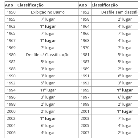
Ano
Classificação
Ano
Classificação
1950
Exibição no Bairro
1952
Desfile sem classif
1955
7º lugar
1958
2º lugar
1963
1º lugar
1964
4º lugar
1965
7º lugar
1966
7º lugar
1967
1º lugar
1968
4º lugar
1969
7º lugar
1970
7º lugar
1980
Desfile s/ Classificação
1981
5º lugar
1982
5º lugar
1983
5º lugar
1988
3º lugar
1989
2º lugar
1990
3º lugar
1991
6º lugar
1992
5º lugar
1993
3º lugar
1994
11º lugar
1995
1º lugar
1996
3º lugar
1997
6º lugar
1998
2º lugar
1999
2º lugar
2000
2º lugar
2001
1º lugar
2002
1º lugar
2003
7º lugar
2004
6º lugar
2005
4º lugar
2006
4º lugar
2007
2º lugar