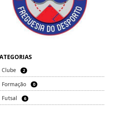
ATEGORIAS
Clube
2
Formação
0
Futsal
6